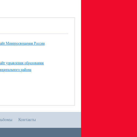
айт Минпросвещения России
айт управления образования
ниципального района
льбомы
Контакты