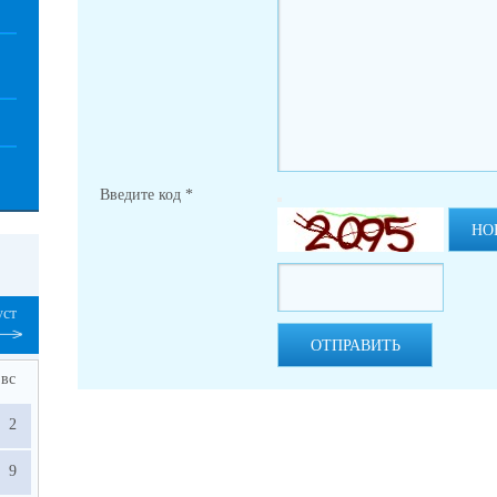
Введите код
*
НО
уст
ОТПРАВИТЬ
вс
2
9