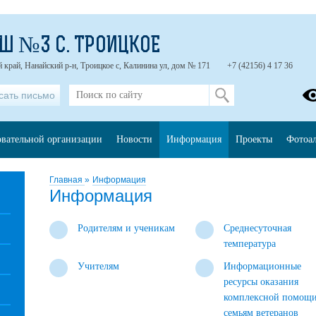
Ш №3 С. ТРОИЦКОЕ
 край, Нанайский р-н, Троицкое с, Калинина ул, дом № 171
+7 (42156) 4 17 36
сать письмо
овательной организации
Новости
Информация
Проекты
Фотоа
Главная
»
Информация
Информация
Родителям и ученикам
Среднесуточная
температура
Учителям
Информационные
ресурсы оказания
комплексной помощ
семьям ветеранов