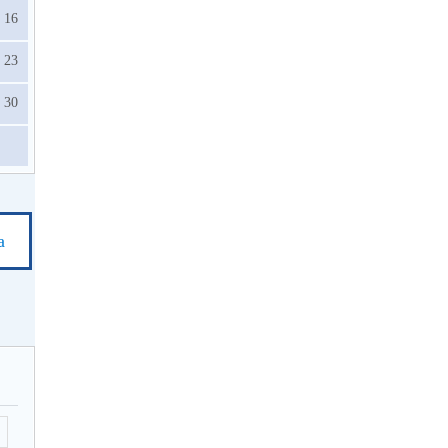
16
23
30
а