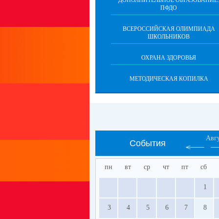
ДОПОЛНИТЕЛЬНОЕ ОБРАЗОВАНИЕ.
ПФДО
ВСЕРОССИЙСКАЯ ОЛИМПИАДА
ШКОЛЬНИКОВ
ОХРАНА ЗДОРОВЬЯ
МЕТОДИЧЕСКАЯ КОПИЛКА
Авг
События
пн
вт
ср
чт
пт
сб
1
3
4
5
6
7
8