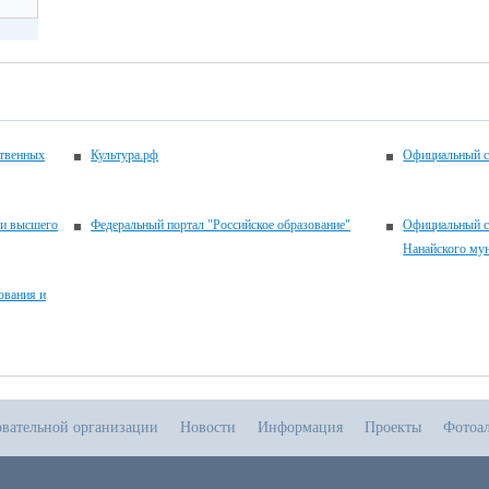
ственных
Культура.рф
Официальный с
 и высшего
Федеральный портал "Российское образование"
Официальный с
Нанайского му
ования и
овательной организации
Новости
Информация
Проекты
Фотоа