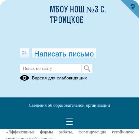
МБОУ НОШ №3 С.
ТРОИЦКОЕ
Написать письмо
ШМО учителей начальных классов
Версия для слабовидящих
31.10.2025
На школьном методическом объединении учителей начальных
классов «Роль учителя в формировании положительной мотивации
Сведения об образовательной организации
школьников к учению» , которое прошло в МБОУ НОШ №3 с.
Троицкое 27 октября, педагоги представили работу по темам
самообразования. Бадулина А.А. представила опыт работы по теме
«Эффективные формы работы, формирующие устойчивую
мотивацию к обучению»